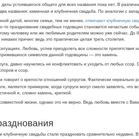
 даты устоявшегося общего для всех названия пока нет. В различн
два названия: каменная и клубничная свадьба. По аналогии с зап
жной датой, многие семьи, тем не менее,
отмечают клубничную сва
го-то празднование свадебных годовщин становится нечастым собы
огому человеку или же любимым родителям можно уже сейчас. До б
никаких причин: ведь это практически целая треть столетия.
итуациях. Любовь, успев преодолеть все сложности препятствия на
 прижившихся символов данной годовщины — это камень.
 друга, давно научились не конфликтовать и уходить от любых ссо
поров и ссор.
м говорит о крепости отношений супругов. Фактически нереально 
те, является примером, когда супруги могут смело заявлять, что 
стичной и, словно камень, крепкой.
овместной жизни, однако это не верно. Ведь любовь вместе с Вами
разднования
 клубничную свадьбы стали праздновать сравнительно недавно. В