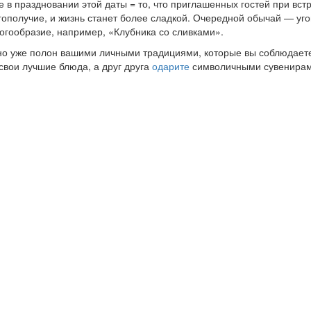
 в праздновании этой даты = то, что приглашенных гостей при вст
лагополучие, и жизнь станет более сладкой. Очередной обычай — 
огообразие, например, «Клубника со сливками».
но уже полон вашими личными традициями, которые вы соблюдаете
свои лучшие блюда, а друг друга
одарите
символичными сувенирами.