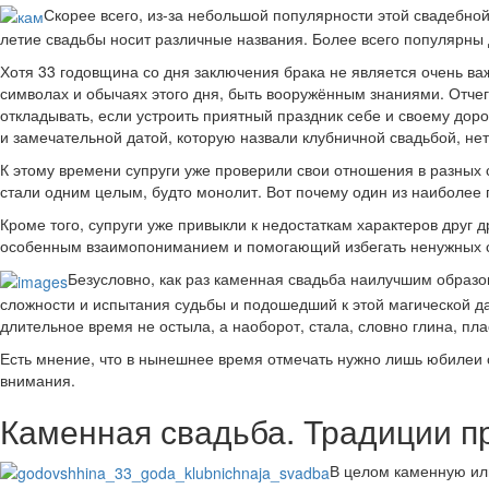
Скорее всего, из-за небольшой популярности этой свадебной
летие свадьбы носит различные названия. Более всего популярны 
Хотя 33 годовщина со дня заключения брака не является очень ва
символах и обычаях этого дня, быть вооружённым знаниями. Отче
откладывать, если устроить приятный праздник себе и своему дор
и замечательной датой, которую назвали клубничной свадьбой, нет 
К этому времени супруги уже проверили свои отношения в разных с
стали одним целым, будто монолит. Вот почему один из наиболее
Кроме того, супруги уже привыкли к недостаткам характеров друг
особенным взаимопониманием и помогающий избегать ненужных с
Безусловно, как раз каменная свадьба наилучшим образо
сложности и испытания судьбы и подошедший к этой магической да
длительное время не остыла, а наоборот, стала, словно глина, пла
Есть мнение, что в нынешнее время отмечать нужно лишь юбилеи с
внимания.
Каменная свадьба. Традиции п
В целом каменную или