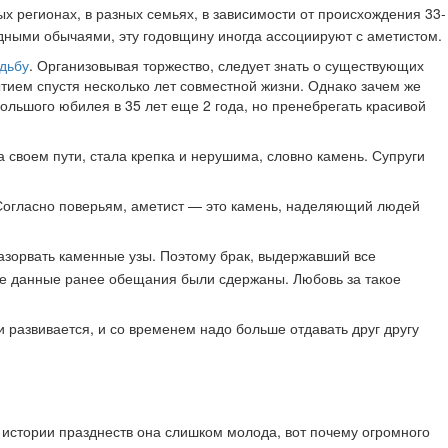
ых регионах, в разных семьях, в зависимости от происхождения 33-
адными обычаями, эту годовщину иногда ассоциируют с аметистом.
дьбу
. Организовывая торжество, следует знать о существующих
тием спустя несколько лет совместной жизни. Однако зачем же
ольшого юбилея в 35 лет еще 2 года, но пренебрегать красивой
 своем пути, стала крепка и нерушима, словно камень. Супруги
р. Согласно поверьям, аметист — это камень, наделяющий людей
разорвать каменные узы. Поэтому брак, выдержавший все
все данные ранее обещания были сдержаны. Любовь за такое
 развивается, и со временем надо больше отдавать друг другу
 истории празднеств она слишком молода, вот почему огромного