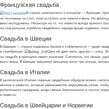
Французская свадьба
В стране шампанского и коньяков — Франции, прин
не положишь на стол, пока осталось хоть немного вина. На франц
вино молодожёны. Несмотря на то, что невесте всегда принято бы
на сексуальные атрибуты свадебного наряда вроде подвязок, пояс
Свадьба в Швеции
В Швеции — стране надёжных банков и стабильности — даже сваде
и серебряную.
Одну ей дает мать, другую — отец. Эт
на свадьбе в принципе имеет значение. Считается, что лёгкая, 
всего мира. В Швеции замужняя женщина носит три кольца, которы
Свадьба в Италии
В религиозной Италии главным свадебным обрядом можно считать
жениха и невесты, которые завязываются нерушимым узлом, чтобы
религиозного праздника, когда святые благосклонны и охотно по
и невеста.
Свадьба в Швейцарии и Норвегии