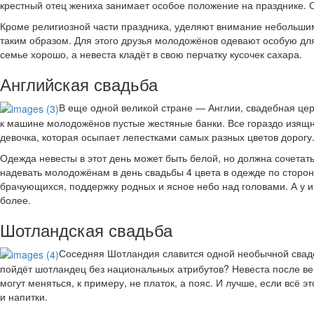
крестный отец жениха занимает особое положение на празднике. 
Кроме религиозной части праздника, уделяют внимание небольшим
таким образом. Для этого друзья молодожёнов одевают особую для 
семье хорошо, а невеста кладёт в свою перчатку кусочек сахара.
Английская свадьба
В еще одной великой стране — Англии, свадебная цер
к машине молодожёнов пустые жестяные банки. Все гораздо изящн
девочка, которая осыпает лепестками самых разных цветов дорогу.
Одежда невесты в этот день может быть белой, но должна сочетать
надевать молодожёнам в день свадьбы 4 цвета в одежде по сторон
брачующихся, поддержку родных и ясное небо над головами. А у и
более.
Шотландская свадьба
Соседняя Шотландия славится одной необычной свадеб
пойдёт шотландец без национальных атрибутов? Невеста после ве
могут меняться, к примеру, не платок, а пояс. И лучше, если всё
и напитки.