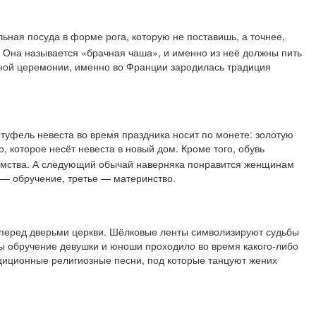
ьная посуда в форме рога, которую не поставишь, а точнее,
а. Она называется «брачная чаша», и именно из неё должны пить
ебной церемонии, именно во Франции зародилась традиция
туфель невеста во время праздника носит по монете: золотую
, которое несёт невеста в новый дом. Кроме того, обувь
отомства. А следующий обычай наверняка понравится женщинам
 — обручение, третье — материнство.
 перед дверьми церкви. Шёлковые ленты символизируют судьбы
бы обручение девушки и юноши проходило во время какого-либо
адиционные религиозные песни, под которые танцуют жених