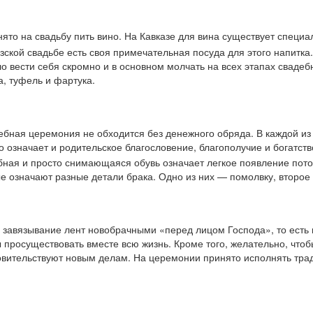
ято на свадьбу пить вино. На Кавказе для вина существует специал
узской свадьбе есть своя примечательная посуда для этого напитк
ло вести себя скромно и в основном молчать на всех этапах свад
а, туфель и фартука.
бная церемония не обходится без денежного обряда. В каждой из 
о означает и родительское благословение, благополучие и богатство
удобная и просто снимающаяся обувь означает легкое появление п
е означают разные детали брака. Одно из них — помолвку, второе
 завязывание лент новобрачными «перед лицом Господа», то есть
 просуществовать вместе всю жизнь. Кроме того, желательно, что
кровительствуют новым делам. На церемонии принято исполнять тр