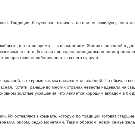
наче. Традиции, безусловно, отличны, но они не шокируют, понят
юбовью, и в то же время — с испытанием. Жених с невестой в ден
независимо от того, была ли проведена официальная регистрация 
ется практически собственностью своего супруга.
я красной, в то время как мы называем ее зелёной. По обычаю все
расная. Кстати, раньше во многих странах невесты надевали на с
 основном золотые украшения, что является хорошим вкладом в бюд
ии. Их оставляют в комнате, которую по традиции готовят старшие
ернами, рисом, редко монетами. Таким образом, новой семье желаю