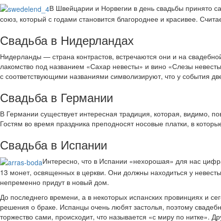
В Швейцарии и Норвегии в день свадьбы принято с
союз, который с годами становится благороднее и красивее. Считае
Свадьба в Нидерландах
Нидерланды — страна контрастов, встречаются они и на свадебно
лакомство под названием «Сахар невесты» и вино «Слезы невесты»
с соответствующими названиями символизируют, что у события две
Свадьба в Германии
В Германии существует интересная традиция, которая, видимо, по
Гостям во время праздника преподносят носовые платки, в которые
Свадьба в Испании
Интересно, что в Испании «нехорошая» для нас цифр
13 монет, освященных в церкви. Они должны находиться у невесты н
непременно придут в новый дом.
До последнего времени, а в некоторых испанских провинциях и се
решения о браке. Испанцы очень любят застолья, поэтому свадеб
торжество сами, происходит, что называется «с миру по нитке». Д