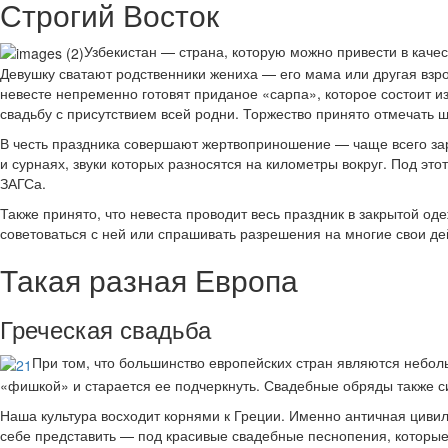
Строгий Восток
Узбекистан — страна, которую можно привести в каче
Девушку сватают родственники жениха — его мама или другая взро
невесте непременно готовят приданое «сарпа», которое состоит 
свадьбу с присутствием всей родни. Торжество принято отмечать ш
В честь праздника совершают жертвоприношение — чаще всего за
и сурнаях, звуки которых разносятся на километры вокруг. Под это
ЗАГСа.
Также принято, что невеста проводит весь праздник в закрытой од
советоваться с ней или спрашивать разрешения на многие свои дейс
Такая разная Европа
Греческая свадьба
При том, что большинство европейских стран являются небол
«фишкой» и старается ее подчеркнуть. Свадебные обряды также с
Наша культура восходит корнями к Греции. Именно античная циви
себе представить — под красивые свадебные песнопения, которые 