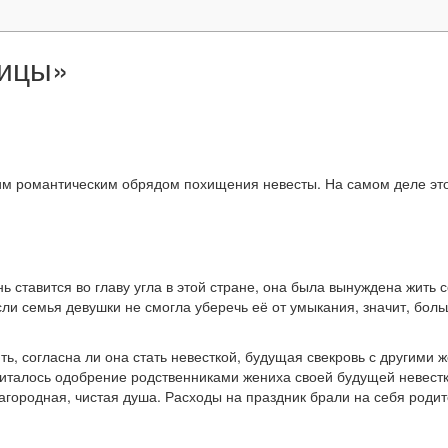
ницы»
им романтическим обрядом похищения невесты. На самом деле это 
ень ставится во главу угла в этой стране, она была вынуждена жит
сли семья девушки не смогла уберечь её от умыкания, значит, бол
ь, согласна ли она стать невесткой, будущая свекровь с другими 
италось одобрение родственниками жениха своей будущей невестки
благородная, чистая душа. Расходы на праздник брали на себя роди