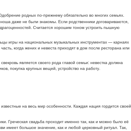
 Одобрение родных по-прежнему обязательно во многих семьях.
юноша даже не были знакомы. Если родственники договариваются,
и драгоценностей. Считается хорошим тоном устроить пышную
льцы игры на национальных музыкальных инструментах — карнаях
 часть, когда жених и невеста приходят в дом после ресторана или
 свекровь является своего рода главой семьи: невестка должна
ков, покупка крупных вещей, устройство на работу.
 известные на весь мир особенности. Каждая нация гордится своей
и. Греческая свадьба проходит именно так, как и можно было её
ви имеет большое значение, как и любой церковный ритуал. Так,