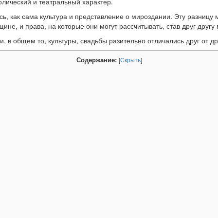
олический и театральный характер.
ь, как сама культура и представление о мироздании. Эту разницу
не, и права, на которые они могут рассчитывать, став друг другу
 в общем то, культуры, свадьбы разительно отличались друг от др
Содержание:
[
Скрыть
]