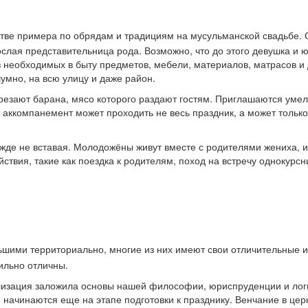
стве примера по обрядам и традициям на мусульманской свадьбе.
слая представительница рода. Возможно, что до этого девушка и 
из необходимых в быту предметов, мебели, материалов, матрасов 
умно, на всю улицу и даже район.
резают барана, мясо которого раздают гостям. Приглашаются уме
т аккомпанемент может проходить не весь праздник, а может только
ежде не вставая. Молодожёны живут вместе с родителями жениха, и
твия, такие как поездка к родителям, поход на встречу однокурсни
ьшими территориально, многие из них имеют свои отличительные и
ильно отличны.
лизация заложила основы нашей философии, юриспруденции и логик
начинаются еще на этапе подготовки к празднику. Венчание в церк