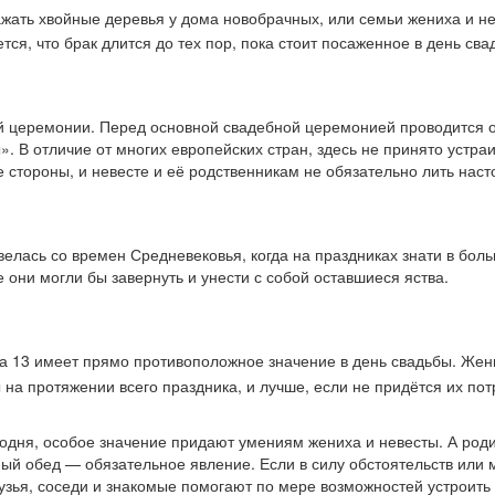
ажать хвойные деревья у дома новобрачных, или семьи жениха и н
тся, что брак длится до тех пор, пока стоит посаженное в день св
й церемонии. Перед основной свадебной церемонией проводится о
. В отличие от многих европейских стран, здесь не принято устра
 стороны, и невесте и её родственникам не обязательно лить нас
велась со времен Средневековья, когда на праздниках знати в бол
 они могли бы завернуть и унести с собой оставшиеся яства.
а 13 имеет прямо противоположное значение в день свадьбы. Же
а протяжении всего праздника, и лучше, если не придётся их потра
годня, особое значение придают умениям жениха и невесты. А род
ный обед — обязательное явление. Если в силу обстоятельств или
рузья, соседи и знакомые помогают по мере возможностей устроить 