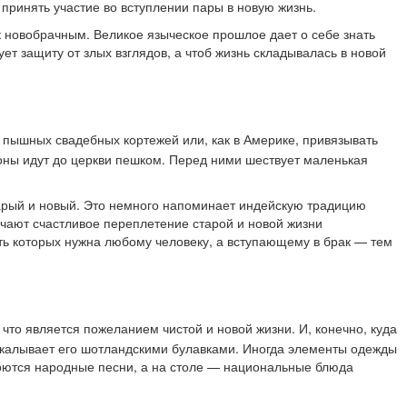
принять участие во вступлении пары в новую жизнь.
к новобрачным. Великое языческое прошлое дает о себе знать
т защиту от злых взглядов, а чтоб жизнь складывалась в новой
 пышных свадебных кортежей или, как в Америке, привязывать
оны идут до церкви пешком. Перед ними шествует маленькая
старый и новый. Это немного напоминает индейскую традицию
ачают счастливое переплетение старой и новой жизни
ть которых нужна любому человеку, а вступающему в брак — тем
то является пожеланием чистой и новой жизни. И, конечно, куда
дкалывает его шотландскими булавками. Иногда элементы одежды
, поются народные песни, а на столе — национальные блюда