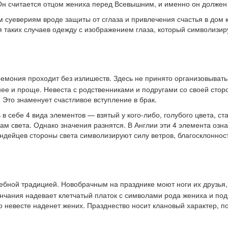
Он считается отцом жениха перед Всевышним, и именно он должен 
 суевериям вроде защиты от сглаза и привлечения счастья в дом 
таких случаев одежду с изображением глаза, который символизируе
емония проходит без излишеств. Здесь не принято организовывать
ее и проще. Невеста с родственниками и подругами со своей стор
 Это знаменует счастливое вступление в брак.
 в себе 4 вида элементов — взятый у кого-либо, голубого цвета, 
ам света. Однако значения разнятся. В Англии эти 4 элемента озн
ндейцев стороны света символизируют силу ветров, благосклоннос
ной традицией. Новобрачным на празднике моют ноги их друзья, ч
нчания надевает клетчатый платок с символами рода жениха и по
 это невесте наденет жених. Празднество носит клановый характер