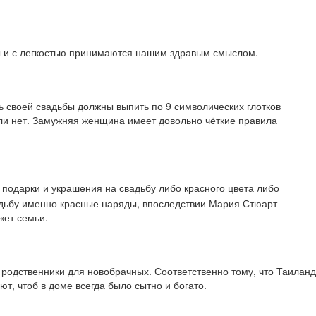
ны и с легкостью принимаются нашим здравым смыслом.
ь своей свадьбы должны выпить по 9 символических глотков
или нет. Замужняя женщина имеет довольно чёткие правила
 подарки и украшения на свадьбу либо красного цвета либо
вадьбу именно красные наряды, впоследствии Мария Стюарт
жет семьи.
 родственники для новобрачных. Соответственно тому, что Таиланд
т, чтоб в доме всегда было сытно и богато.