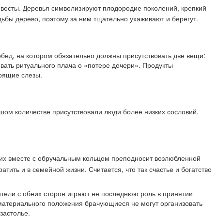
евесты. Деревья символизируют плодородие поколений, крепкий
адьбы дерево, поэтому за ним тщательно ухаживают и берегут.
бед, на котором обязательно должны присутствовать две вещи:
ивать ритуального плача о «потере дочери». Продукты
тоящие слезы.
ьшом количестве присутствовали люди более низких сословий.
них вместе с обручальным кольцом преподносит возлюбленной
тить и в семейной жизни. Считается, что так счастье и богатство
ители с обеих сторон играют не последнюю роль в принятии
 материального положения брачующиеся не могут организовать
застолье.