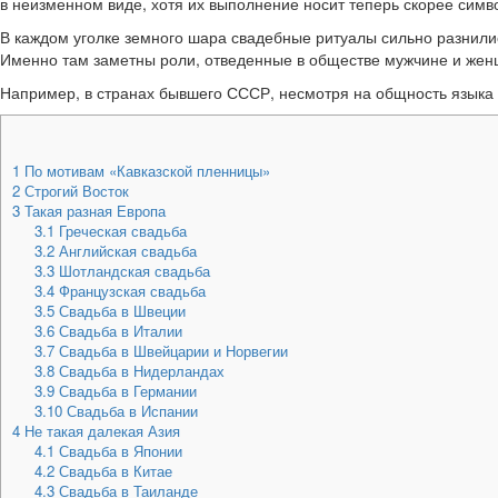
в неизменном виде, хотя их выполнение носит теперь скорее симв
В каждом уголке земного шара свадебные ритуалы сильно разнилис
Именно там заметны роли, отведенные в обществе мужчине и женщи
Например, в странах бывшего СССР, несмотря на общность языка и,
1
По мотивам «Кавказской пленницы»
2
Строгий Восток
3
Такая разная Европа
3.1
Греческая свадьба
3.2
Английская свадьба
3.3
Шотландская свадьба
3.4
Французская свадьба
3.5
Свадьба в Швеции
3.6
Свадьба в Италии
3.7
Свадьба в Швейцарии и Норвегии
3.8
Свадьба в Нидерландах
3.9
Свадьба в Германии
3.10
Свадьба в Испании
4
Не такая далекая Азия
4.1
Свадьба в Японии
4.2
Свадьба в Китае
4.3
Свадьба в Таиланде