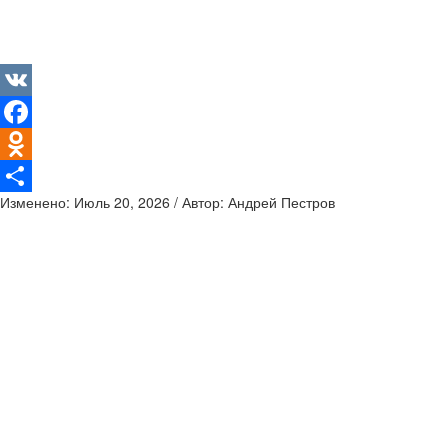
VK
Facebook
Odnoklassniki
Изменено: Июль 20, 2026 / Автор: Андрей Пестров
Отправить