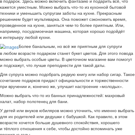
в подарок. Здесь можно включить фантазию и подарить всё, что
кажется уместным. Можно выбрать что-то из кухонной бытовой
техники и уменьшить супругам заботы на кухне. Прекрасным
решением будет мультиварка. Она поможет сэкономить время,
проведенное на кухне, заняться чем-то более приятным. Или,
например, посудомоечная машина, которая хорошо подойдёт
к интерьеру любой кухни.
Более банальным, но всё же приятным для супруги
в любом возрасте подарком станет букет цветов. Для этого повода
можно выбрать особые цветы. В цветочном магазине вам помогут
и подскажут, что лучше преподнести для такой даты.
Для супруга можно подобрать редкую книгу или набор сигар. Такое
сочетание подарков придаст официальности и торжественности
при вручении и, конечно же, улучшит настроение «молодых».
Можно выбрать что-то из банных принадлежностей: махровый
халат, набор полотенец для бани.
У детей или внуков юбиляров можно уточнить, что именно выбрать
для их родителей или дедушки с бабушкой. Как правило, в этом
возрасте хочется больше душевного спокойствия, хорошего
и тёплого отношения к себе, чтобы достойно вспоминать уже
прожитые годы.