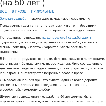
(на 50 лет )
ВСЕ
—
В ПРОЗЕ
—
ПРИКОЛЬНЫЕ
Золотая свадьба
— время дарить красивые поздравления.
Поздравлять пары принято по-разному. Кого-то — берущими
за душу тостами, кого-то — читая прикольные поздравления.
По традиции, поздравляя,
на день золотой свадьбы дарят
супругам от детей и внуков украшения из золота: нужно иметь
мягкий, воистину «золотой» характер, чтобы достичь 50
годовщины.
В Интернете предлагаются стихи, большой каталог с лирическими,
шуточными и бравадными четверостишьями. Ярко составленные
для золотой свадьбы поздравления доставят радость родителям-
юбилярам. Приветствуются искренние слова в прозе.
Символом 50 юбилея принято считать один из более дорогих
на земле металлов. И все поздравления можно занести
в особенный, «золотой» альбом.
Шуточные поздравления к свадьбе на 50 лет должны быть
выражать трогательные чувства, такие же, какие испытывают друг
к другу счастливо живущие юбиляры.