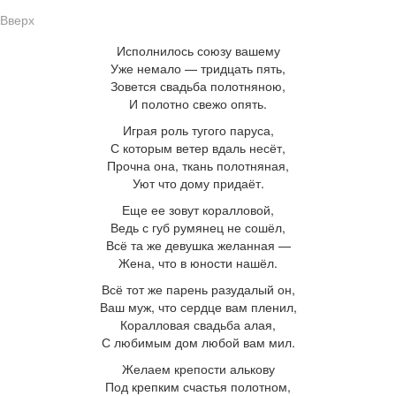
Вверх
И
сполнилось союзу вашему
Уже немало — тридцать пять,
Зовется свадьба полотняною,
И полотно свежо опять.
Играя роль тугого паруса,
С которым ветер вдаль несёт,
Прочна она, ткань полотняная,
Уют что дому придаёт.
Еще ее зовут коралловой,
Ведь с губ румянец не сошёл,
Всё та же девушка желанная —
Жена, что в юности нашёл.
Всё тот же парень разудалый он,
Ваш муж, что сердце вам пленил,
Коралловая свадьба алая,
С любимым дом любой вам мил.
Желаем крепости алькову
Под крепким счастья полотном,