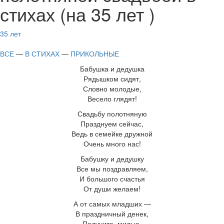
стихах (на 35 лет )
35 лет
ВСЕ
—
В СТИХАХ
—
ПРИКОЛЬНЫЕ
Б
абушка и дедушка
Рядышком сидят,
Словно молодые,
Весело глядят!
Свадьбу полотняную
Празднуем сейчас,
Ведь в семейке дружной
Очень много нас!
Бабушку и дедушку
Все мы поздравляем,
И большого счастья
От души желаем!
А от самых младших —
В праздничный денек,
Получите, милые,