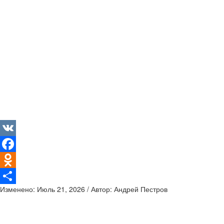
VK
Facebook
Odnoklassniki
Изменено: Июль 21, 2026 / Автор: Андрей Пестров
Отправить