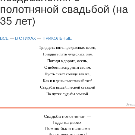
полотняной свадьбой (на
35 лет)
ВСЕ
—
В СТИХАХ
—
ПРИКОЛЬНЫЕ
Тридцать пять прекрасных весен,
Тридцать пять чудесных, зим.
Погоди в дороге, осень,
С небом пасмурным своим.
Пусть сияет солнце так же,
Как и в день счастливый тот!
Свадьбы вашей, песней ставшей
На путях судьбы земной.
Вверх
Свадьба полотняная —
Годы на двоих!
Помню были пьяными
Вы от чувств своих!