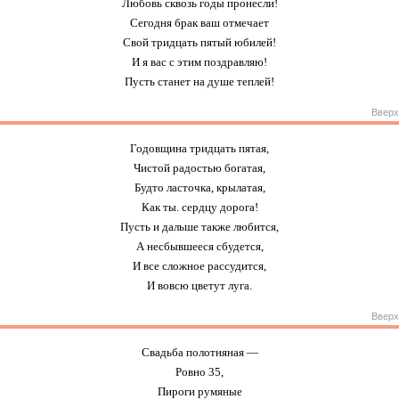
Любовь сквозь годы пронесли!
Сегодня брак ваш отмечает
Свой тридцать пятый юбилей!
И я вас с этим поздравляю!
Пусть станет на душе теплей!
Вверх
Годовщина тридцать пятая,
Чистой радостью богатая,
Будто ласточка, крылатая,
Как ты. сердцу дорога!
Пусть и дальше также любится,
А несбывшееся сбудется,
И все сложное рассудится,
И вовсю цветут луга.
Вверх
Свадьба полотняная —
Ровно 35,
Пироги румяные