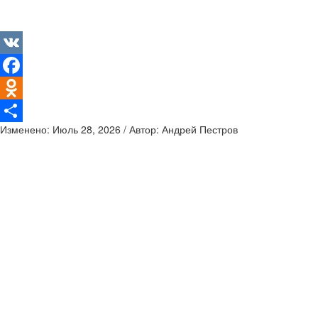
VK
Facebook
Odnoklassniki
Изменено: Июль 28, 2026 / Автор: Андрей Пестров
Отправить