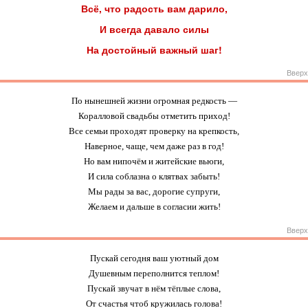
Всё, что радость вам дарило,
И всегда давало силы
На достойный важный шаг!
Вверх
По нынешней жизни огромная редкость —
Коралловой свадьбы отметить приход!
Все семьи проходят проверку на крепкость,
Наверное, чаще, чем даже раз в год!
Но вам нипочём и житейские вьюги,
И сила соблазна о клятвах забыть!
Мы рады за вас, дорогие супруги,
Желаем и дальше в согласии жить!
Вверх
Пускай сегодня ваш уютный дом
Душевным переполнится теплом!
Пускай звучат в нём тёплые слова,
От счастья чтоб кружилась голова!