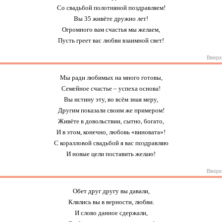
Со свадьбой полотняной поздравляем!
Вы 35 живёте дружно лет!
Огромного вам счастья мы желаем,
Пусть греет вас любви взаимной свет!
Вверх
Мы ради любимых на много готовы,
Семейное счастье – успеха основа!
Вы истину эту, во всём зная меру,
Другим показали своим же примером!
Живёте в довольствии, сытно, богато,
И в этом, конечно, любовь «виновата»!
С коралловой свадьбой я вас поздравляю
И новые цели поставить желаю!
Вверх
Обет друг другу вы давали,
Клялись вы в верности, любви.
И слово данное сдержали,