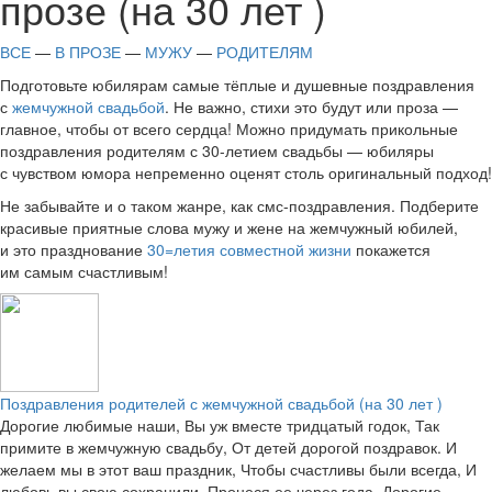
прозе (на 30 лет )
ВСЕ
—
В ПРОЗЕ
—
МУЖУ
—
РОДИТЕЛЯМ
Подготовьте юбилярам самые тёплые и душевные поздравления
с
жемчужной свадьбой
. Не важно, стихи это будут или проза —
главное, чтобы от всего сердца! Можно придумать прикольные
поздравления родителям с 30-летием свадьбы — юбиляры
с чувством юмора непременно оценят столь оригинальный подход!
Не забывайте и о таком жанре, как смс-поздравления. Подберите
красивые приятные слова мужу и жене на жемчужный юбилей,
и это празднование
30=летия совместной жизни
покажется
им самым счастливым!
Поздравления родителей с жемчужной свадьбой (на 30 лет )
Дорогие любимые наши, Вы уж вместе тридцатый годок, Так
примите в жемчужную свадьбу, От детей дорогой поздравок. И
желаем мы в этот ваш праздник, Чтобы счастливы были всегда, И
любовь вы свою сохранили, Пронеся ее через года. Дорогие