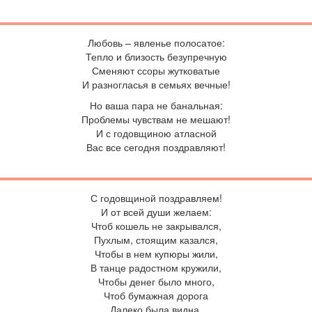
Любовь – явленье полосатое:
Тепло и близость безупречную
Сменяют ссоры жутковатые
И разногласья в семьях вечные!
Но ваша пара не банальная:
Проблемы чувствам не мешают!
И с годовщиною атласной
Вас все сегодня поздравляют!
С годовщиной поздравляем!
И от всей души желаем:
Чтоб кошель не закрывался,
Пухлым, стоящим казался,
Чтобы в нем купюры жили,
В танце радостном кружили,
Чтобы денег было много,
Чтоб бумажная дорога
Далеко была видна,