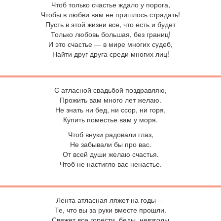
Чтоб только счастье ждало у порога,
Чтобы в любви вам не пришлось страдать!
Пусть в этой жизни все, что есть и будет
Только любовь большая, без границ!
И это счастье — в мире многих судеб,
Найти друг друга среди многих лиц!
С
атласной свадьбой поздравляю,
Прожить вам много лет желаю.
Не знать ни бед, ни ссор, ни горя,
Купить поместье вам у моря.
Чтоб внуки радовали глаз,
Не забывали бы про вас.
От всей души желаю счастья.
Чтоб не настигло вас ненастье.
Л
ента атласная ляжет на годы —
Те, что вы за руки вместе прошли.
Свяжет все горести, беды, невзгоды