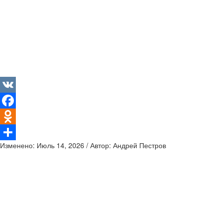
VK
Facebook
Odnoklassniki
Изменено: Июль 14, 2026 / Автор: Андрей Пестров
Отправить