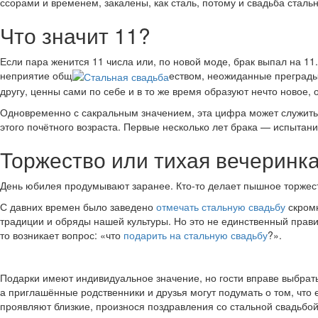
ссорами и временем, закалены, как сталь, потому и свадьба сталь
Что значит 11?
Если пара женится 11 числа или, по новой моде, брак выпал на 11
неприятие общ
еством, неожиданные преграды 
другу, ценны сами по себе и в то же время образуют нечто новое,
Одновременно с сакральным значением, эта цифра может служить 
этого почётного возраста. Первые несколько лет брака — испытани
Торжество или тихая вечеринк
День юбилея продумывают заранее. Кто-то делает пышное торжеств
С давних времен было заведено
отмечать стальную свадьбу
скромн
традиции и обряды нашей культуры. Но это не единственный прави
то возникает вопрос: «что
подарить на стальную свадьбу
?».
Подарки имеют индивидуальное значение, но гости вправе выбрать с
а приглашённые родственники и друзья могут подумать о том, что
проявляют близкие, произнося поздравления со стальной свадьбой