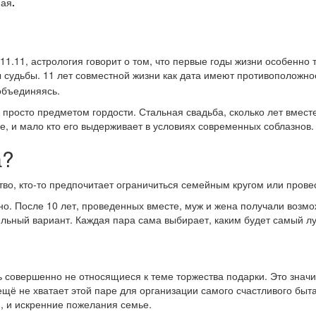
ная
.
.11.11, астрология говорит о том, что первые годы жизни особенно
судьбы. 11 лет совместной жизни как дата имеют противоположное
 объединяясь.
просто предметом гордости. Стальная свадьба, сколько лет вмест
е, и мало кто его выдерживает в условиях современных соблазнов.
а?
о, кто-то предпочитает ограничиться семейным кругом или провест
о. После 10 лет, проведенных вместе, муж и жена получали возмо
льный вариант. Каждая пара сама выбирает, каким будет самый лу
овершенно не относящиеся к теме торжества подарки. Это значит, ч
 ещё не хватает этой паре для организации самого счастливого бы
, и искренние пожелания семье.