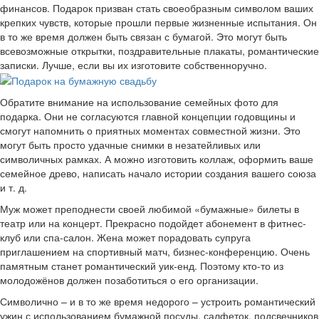
финансов. Подарок призван стать своеобразным символом ваших
крепких чувств, которые прошли первые жизненные испытания. Он
в то же время должен быть связан с бумагой. Это могут быть
всевозможные открытки, поздравительные плакаты, романтические
записки. Лучше, если вы их изготовите собственноручно.
Обратите внимание на использование семейных фото для
подарка. Они не согласуются главной концепции годовщины и
смогут напомнить о приятных моментах совместной жизни. Это
могут быть просто удачные снимки в незатейливых или
символичных рамках. А можно изготовить коллаж, оформить ваше
семейное древо, написать начало истории создания вашего союза
и т. д.
Муж может преподнести своей любимой «бумажные» билеты в
театр или на концерт. Прекрасно подойдет абонемент в фитнес-
клуб или спа-салон. Жена может порадовать супруга
приглашением на спортивный матч, бизнес-конференцию. Очень
памятным станет романтический уик-енд. Поэтому кто-то из
молодожёнов должен позаботиться о его организации.
Символично – и в то же время недорого – устроить романтический
ужин с использованием бумажной посуды, салфеток, подсвечников