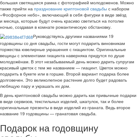
большая светящаяся рамка с фотографией молодоженов. Можно
также прийти на
празднование криптоновой свадьбы
с набором
«Фосфорное небо», включающий в себя фигурки в виде звёзд
и месяца, которые будут очень красиво светиться на потолке
ночью, создавая в комнате романтическую обстановку.
Руководствуясь другими названиями 19
годовщины со дня свадьбы, гости могут подарить виновникам
торжества ювелирные украшения с гиацинтом. Оригинальные
вещицы с элементами гиацинта наверняка придутся по душе
молодожёнам. В этот незабываемый день можно дарить супругам
красивый цветок с тем же названием — гиацинт. Цветок можно
подарить в букете или в горшке. Второй вариант подарка более
долговечен. Это великолепное растение долго будет радовать
любящую пару и украшать их дом.
В день криптоновой свадьбы можно дарить как привычные подарки
в виде сервизов, текстильных изделий, шкатулок, так и более
оригинальные презенты в виде изделий из граната. Ведь второе
название 19 годовщины — гранатовая свадьба.
Подарок на годовщину