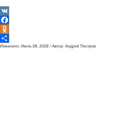
VK
Facebook
Odnoklassniki
Изменено: Июль 28, 2026 / Автор: Андрей Пестров
Отправить