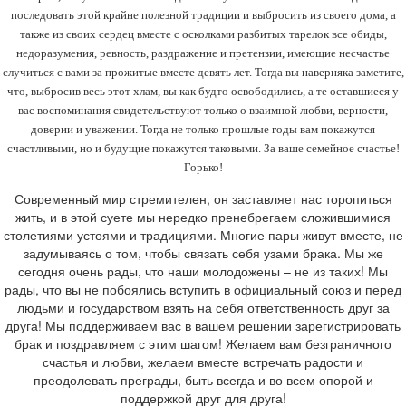
последовать этой крайне полезной традиции и выбросить из своего дома, а
также из своих сердец вместе с осколками разбитых тарелок все обиды,
недоразумения, ревность, раздражение и претензии, имеющие несчастье
случиться с вами за прожитые вместе девять лет. Тогда вы наверняка заметите,
что, выбросив весь этот хлам, вы как будто освободились, а те оставшиеся у
вас воспоминания свидетельствуют только о взаимной любви, верности,
доверии и уважении. Тогда не только прошлые годы вам покажутся
счастливыми, но и будущие покажутся таковыми. За ваше семейное счастье!
Горько!
Современный мир стремителен, он заставляет нас торопиться
жить, и в этой суете мы нередко пренебрегаем сложившимися
столетиями устоями и традициями. Многие пары живут вместе, не
задумываясь о том, чтобы связать себя узами брака. Мы же
сегодня очень рады, что наши молодожены – не из таких! Мы
рады, что вы не побоялись вступить в официальный союз и перед
людьми и государством взять на себя ответственность друг за
друга! Мы поддерживаем вас в вашем решении зарегистрировать
брак и поздравляем с этим шагом! Желаем вам безграничного
счастья и любви, желаем вместе встречать радости и
преодолевать преграды, быть всегда и во всем опорой и
поддержкой друг для друга!