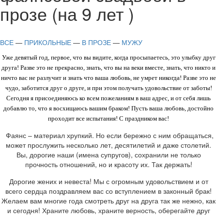
прозе (на 9 лет )
ВСЕ
—
ПРИКОЛЬНЫЕ
—
В ПРОЗЕ
—
МУЖУ
Уже девятый год, первое, что вы видите, когда просыпаетесь, это улыбку друг
друга! Разве это не прекрасно, знать, что вы на веки вместе, знат
ь, что никто и
ничто вас не разлучит и знать что ваша любовь, не умрет никогда! Разве это не
чудо, заботится друг о друге, и при этом получать удовольствие от заботы!
Сегодня я присоединяюсь ко всем пожеланиям в ваш адрес, и от себя лишь
добавлю то, что я восхищаюсь вашим браком! Пусть ваша любовь, достойно
проходит все испытания! С праздником вас!
Фаянс – материал хрупкий. Но если бережно с ним обращаться,
может прослужить несколько лет, десятилетий и даже столетий.
Вы, дорогие наши (имена супругов), сохранили не только
прочность отношений, но и красоту их. Так держать!
Дорогие жених и невеста! Мы с огромным удовольствием и от
всего сердца поздравляем вас со вступлением в законный брак!
Желаем вам многие года смотреть друг на друга так же нежно, как
и сегодня! Храните любовь, храните верность, оберегайте друг