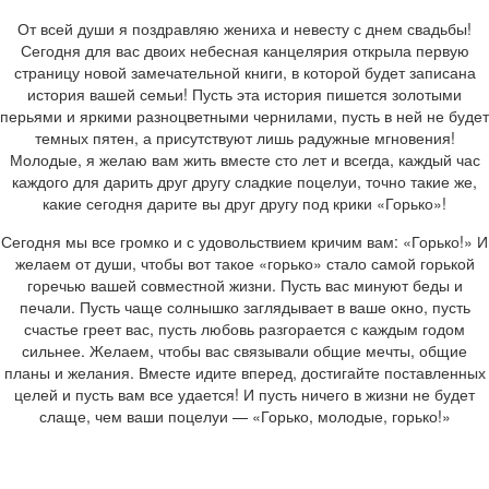
От всей души я поздравляю жениха и невесту с днем свадьбы!
Сегодня для вас двоих небесная канцелярия открыла первую
страницу новой замечательной книги, в которой будет записана
история вашей семьи! Пусть эта история пишется золотыми
перьями и яркими разноцветными чернилами, пусть в ней не будет
темных пятен, а присутствуют лишь радужные мгновения!
Молодые, я желаю вам жить вместе сто лет и всегда, каждый час
каждого для дарить друг другу сладкие поцелуи, точно такие же,
какие сегодня дарите вы друг другу под крики «Горько»!
Сегодня мы все громко и с удовольствием кричим вам: «Горько!» И
желаем от души, чтобы вот такое «горько» стало самой горькой
горечью вашей совместной жизни. Пусть вас минуют беды и
печали. Пусть чаще солнышко заглядывает в ваше окно, пусть
счастье греет вас, пусть любовь разгорается с каждым годом
сильнее. Желаем, чтобы вас связывали общие мечты, общие
планы и желания. Вместе идите вперед, достигайте поставленных
целей и пусть вам все удается! И пусть ничего в жизни не будет
слаще, чем ваши поцелуи — «Горько, молодые, горько!»