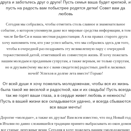
друга и заботьтесь друг о друге! Пусть семья ваша будет крепкой, и
пусть на радость вам побыстрее родятся детки! Совет вам да
любовь
Сегодня мы собрались, чтобы отметить столь славное и знаменательное
событие, о котором упомянули даже все мировые средства информации, в том
числе Би-Би-Си и наша местная радиостанция. А я на правах старого друга
хочу напомнить тем, кто уже успел забыть, что мы собрались здесь для того,
чтобы в очередной раз поздравить эту великолепную пару с очередной
торжественной датой, отметившей их совместную жизнь. И хочу пожелать
нашим молодым и преданным супругам, а также верным, не только супругам,
но и друзьям (чему мы все с вами свидетели) радостных дней и ласковых
ночей! Успехов и долгие лета вместе! Горько!
От всей души я хочу пожелать молодоженам, чтобы вся их жизнь
была такой же веселой и радостной, как и их свадьба! Пусть всегда
так же горят ваши глаза, а в сердце живет любовь и нежность!
Пусть в вашей жизни все складывается удачно, и всегда сбываются
все ваши мечты!
Дорогие «молодые», а также их друзья! Вам всем известно, что под Новый год
в Италии по давно сложившейся традиции принято выбрасывать из окон домов
все старые, ненужные веши. Сегодня я хочу пожелать нашим «молодоженам»