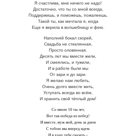
Я счастлива, мне ничего не надо!
Достаточно, что ты со мной всегда,
Поддержишь, и поможешь, пожалеешь.
Такой ты, как мечтала я, когда
Еще я верила в волшебницу и фею.
Наполняй бокал скорей,
Свадьба не стеклянная,
Просто оловянная.
Десять лет мы вместе жили,
И смеялись, и тужили,
И в работе были мы
От зари и до зари.
Я желаю нам любить,
Очень долго вместе жить,
Уступать всегда во всём,
И хранить свой тёплый дом!
Со мною 10 ты лет,
Вот так победа из побед!
И вместе, муж мой, день за днем
С тобою мы вперед идем.
И я хочу тебе сказать –