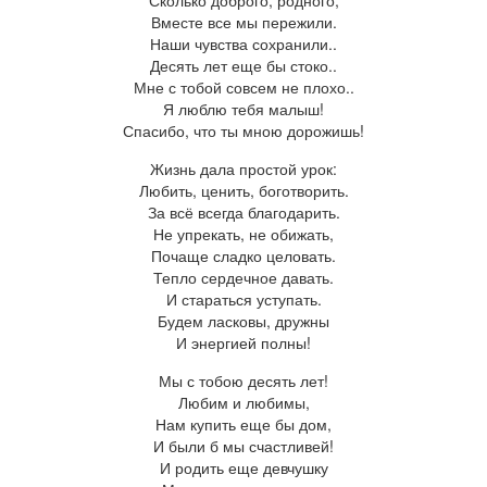
Сколько доброго, родного,
Вместе все мы пережили.
Наши чувства сохранили..
Десять лет еще бы стоко..
Мне с тобой совсем не плохо..
Я люблю тебя малыш!
Спасибо, что ты мною дорожишь!
Жизнь дала простой урок:
Любить, ценить, боготворить.
За всё всегда благодарить.
Не упрекать, не обижать,
Почаще сладко целовать.
Тепло сердечное давать.
И стараться уступать.
Будем ласковы, дружны
И энергией полны!
М
ы с тобою десять лет!
Любим и любимы,
Нам купить еще бы дом,
И были б мы счастливей!
И родить еще девчушку