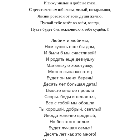
И вижу милые и добрые глаза.
С десятилетним юбилеем, милый, поздравляю,
Жизни розовой от всей души желаю,
Пускай тебе везёт во всём, всегда,
Пусть будет благосклонною к тебе судьба.
©
Любим и любимы,
Нам купить еще бы дом,
И были б мы счастливей!
И родить еще девчушку
Маленькую хохотушку,
Можно сына как отец
Будет он меня беречь!
Десять лет большая дата!
Вместе многое прошли
Ссоры. беды и ненастья,
Все с тобой мы обошли
Ты хороший, добрый, светлый
Иногда конечно вредный,
Но без этого нельзя
Будет лучшая семья!
Десять лет как это много!